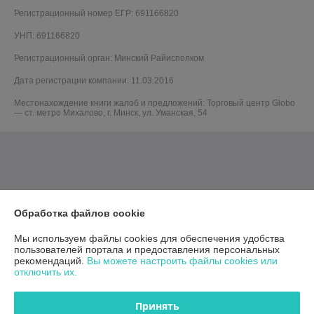
Регистрационный номер ЕГР: 691166820
УНП: 691166820
Регистрационный орган: Минский Райисполком
Дата регистрации компании: 11.03.2016
Местонахождение книги жалоб и предложений: Торговый центр Globo
— ст. метро Михалово, г. Минск, ул. Уманская, 54
Обработка файлов cookie
Мы используем файлы cookies для обеспечения удобства
пользователей портала и предоставления персональных
рекомендаций.
Вы можете настроить файлы cookies или
отключить их.
Принять