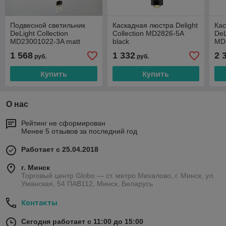
Подвесной светильник
Каскадная люстра Delight
Кас
DeLight Collection
Collection MD2826-5A
DeL
MD23001022-3A matt
black
MD
black
1 568
1 332
2 
руб.
руб.
Купить
Купить
О нас
Рейтинг не сформирован
Менее 5 отзывов за последний год
Работает с 25.04.2018
г. Минск
Торговый центр Globo — ст. метро Михалово, г. Минск, ул.
Уманская, 54 ПАВ112, Минск, Беларусь
Контакты
Сегодня работает с 11:00 до 15:00