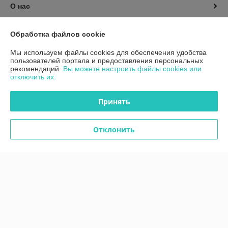
О нас
Контакты
Обработка файлов cookie
Мы используем файлы cookies для обеспечения удобства
Доставка и оплата
пользователей портала и предоставления персональных
рекомендаций.
Вы можете настроить файлы cookies или
отключить их.
График работы
Принять
Полная версия сайта
Политика обработки cookies
Отклонить
Сайт создан на платформе Deal.by
Информация для покупателя