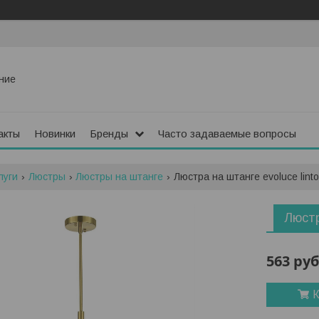
ние
акты
Новинки
Бренды
Часто задаваемые вопросы
луги
Люстры
Люстры на штанге
Люстра на штанге evoluce lint
Люстр
563
руб
К