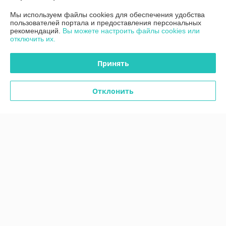
Контакты
Мы используем файлы cookies для обеспечения удобства
пользователей портала и предоставления персональных
Доставка и оплата
рекомендаций.
Вы можете настроить файлы cookies или
отключить их.
График работы
Принять
Полная версия сайта
Отклонить
Политика обработки cookies
Сайт создан на платформе Deal.by
Информация для покупателя
Индивидуальный предприниматель:
ИП Дубяго Марина Аркадьевна
Минская обл. Минский район. Д.Богатырево, ул. Полесская 7,кв10
Регистрационный номер ЕГР: 691166820