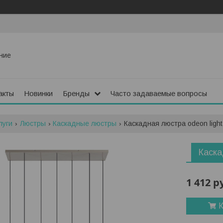
ние
акты
Новинки
Бренды
Часто задаваемые вопросы
луги
Люстры
Каскадные люстры
Каскадная люстра odeon light 
Каска
1 412
р
К