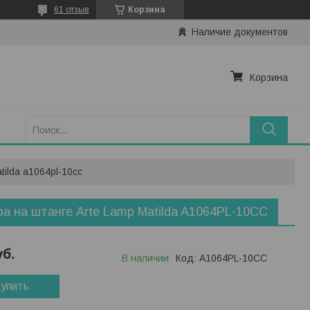
61 отзыв
Корзина
Наличие документов
Корзина
tilda a1064pl-10cc
а на штанге Arte Lamp Matilda A1064PL-10CC
уб.
В наличии
Код:
A1064PL-10CC
упить