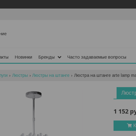
ние
акты
Новинки
Бренды
Часто задаваемые вопросы
луги
Люстры
Люстры на штанге
Люстра на штанге arte lamp ma
Люстр
1 152
р
К