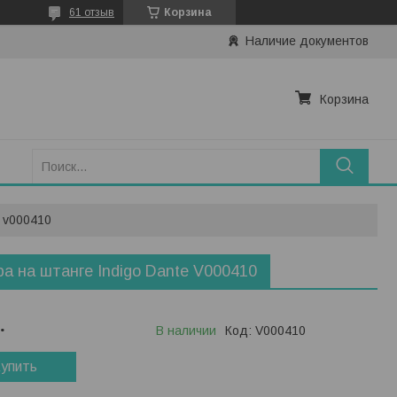
61 отзыв
Корзина
Наличие документов
Корзина
e v000410
а на штанге Indigo Dante V000410
.
В наличии
Код:
V000410
упить