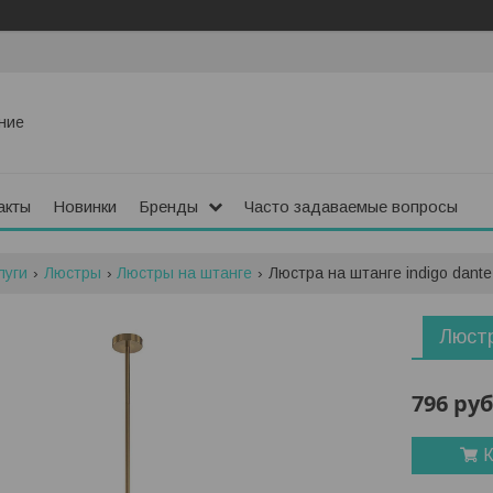
ние
акты
Новинки
Бренды
Часто задаваемые вопросы
луги
Люстры
Люстры на штанге
Люстра на штанге indigo dant
Люстр
796
руб
К