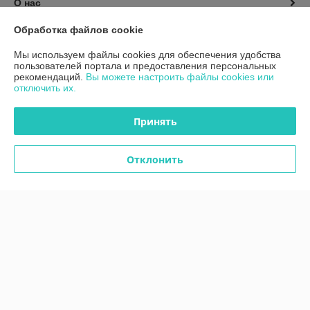
О нас
Обработка файлов cookie
Контакты
Мы используем файлы cookies для обеспечения удобства
пользователей портала и предоставления персональных
Доставка и оплата
рекомендаций.
Вы можете настроить файлы cookies или
отключить их.
График работы
Принять
Полная версия сайта
Отклонить
Политика обработки cookies
Сайт создан на платформе Deal.by
Информация для покупателя