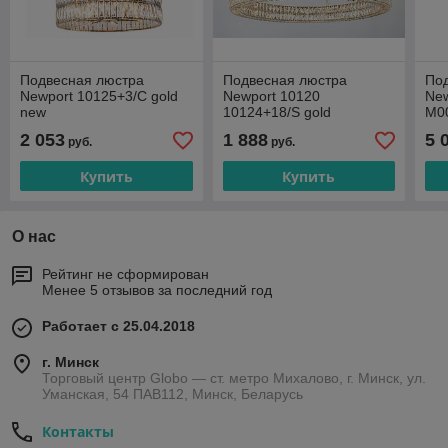
Подвесная люстра
Подвесная люстра
По
Newport 10125+3/C gold
Newport 10120
New
new
10124+18/S gold
М0
М0068511
2 053
1 888
5 
руб.
руб.
Купить
Купить
О нас
Рейтинг не сформирован
Менее 5 отзывов за последний год
Работает с 25.04.2018
г. Минск
Торговый центр Globo — ст. метро Михалово, г. Минск, ул.
Уманская, 54 ПАВ112, Минск, Беларусь
Контакты