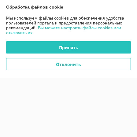
Контакты
Обработка файлов cookie
Мы используем файлы cookies для обеспечения удобства
Доставка и оплата
пользователей портала и предоставления персональных
рекомендаций.
Вы можете настроить файлы cookies или
отключить их.
График работы
Принять
Полная версия сайта
Политика обработки cookies
Отклонить
Сайт создан на платформе Deal.by
Информация для покупателя
Индивидуальный предприниматель:
ИП Дубяго Марина Аркадьевна
Минская обл. Минский район. Д.Богатырево, ул. Полесская 7,кв10