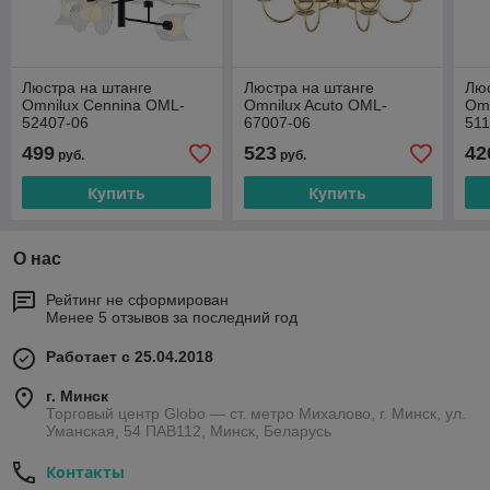
Люстра на штанге
Люстра на штанге
Люс
Omnilux Cennina OML-
Omnilux Acuto OML-
Om
52407-06
67007-06
511
499
523
42
руб.
руб.
Купить
Купить
О нас
Рейтинг не сформирован
Менее 5 отзывов за последний год
Работает с 25.04.2018
г. Минск
Торговый центр Globo — ст. метро Михалово, г. Минск, ул.
Уманская, 54 ПАВ112, Минск, Беларусь
Контакты