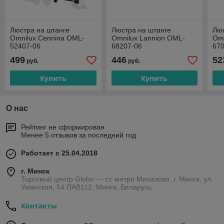
Люстра на штанге
Люстра на штанге
Люс
Omnilux Cennina OML-
Omnilux Lannion OML-
Omn
52407-06
68207-06
67
499
446
52
руб.
руб.
Купить
Купить
О нас
Рейтинг не сформирован
Менее 5 отзывов за последний год
Работает с 25.04.2018
г. Минск
Торговый центр Globo — ст. метро Михалово, г. Минск, ул.
Уманская, 54 ПАВ112, Минск, Беларусь
Контакты