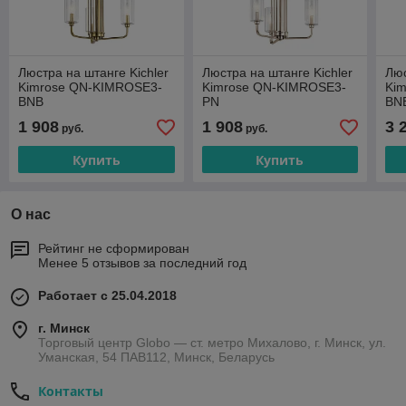
Люстра на штанге Kichler
Люстра на штанге Kichler
Люс
Kimrose QN-KIMROSE3-
Kimrose QN-KIMROSE3-
Ki
BNB
PN
BN
1 908
1 908
3 
руб.
руб.
Купить
Купить
О нас
Рейтинг не сформирован
Менее 5 отзывов за последний год
Работает с 25.04.2018
г. Минск
Торговый центр Globo — ст. метро Михалово, г. Минск, ул.
Уманская, 54 ПАВ112, Минск, Беларусь
Контакты