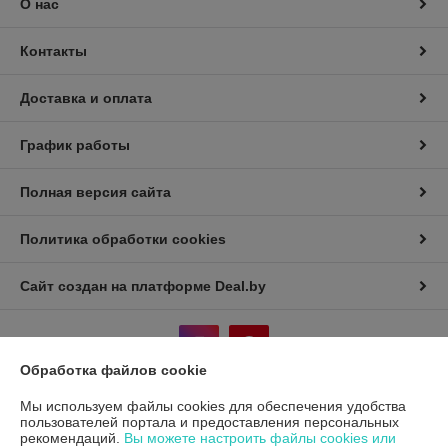
О нас
Контакты
Доставка и оплата
График работы
Полная версия сайта
Политика обработки cookies
Сайт создан на платформе Deal.by
Обработка файлов cookie
Мы используем файлы cookies для обеспечения удобства
Информация для покупателя
пользователей портала и предоставления персональных
рекомендаций.
Вы можете настроить файлы cookies или