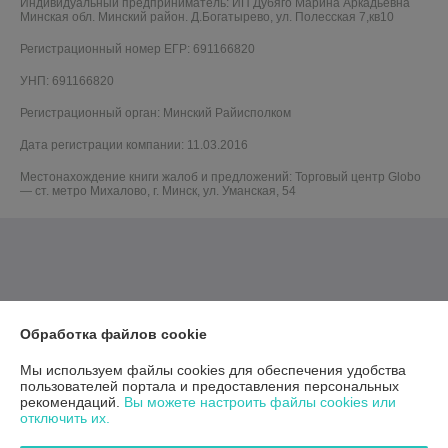
Индивидуальный предприниматель:
ИП Дубяго Марина Аркадьевна
Минская обл. Минский район. Д.Богатырево, ул. Полесская 7,кв10
Регистрационный номер ЕГР: 691166820
УНП: 691166820
Регистрационный орган: Минский Райисполком
Дата регистрации компании: 11.03.2016
Местонахождение книги жалоб и предложений: Торговый центр Globo
— ст. метро Михалово, г. Минск, ул. Уманская, 54
Обработка файлов cookie
Мы используем файлы cookies для обеспечения удобства
пользователей портала и предоставления персональных
рекомендаций.
Вы можете настроить файлы cookies или
отключить их.