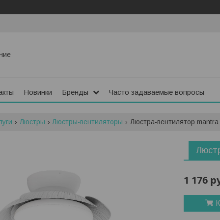
ние
акты
Новинки
Бренды
Часто задаваемые вопросы
луги
Люстры
Люстры-вентиляторы
Люстра-вентилятор mantra 
Люстр
1 176
р
К