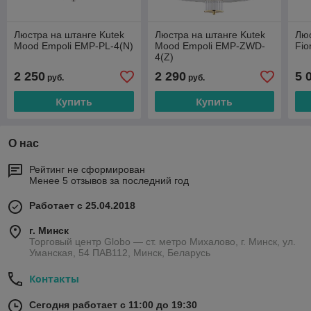
Люстра на штанге Kutek
Люстра на штанге Kutek
Люс
Mood Empoli EMP-PL-4(N)
Mood Empoli EMP-ZWD-
Fio
4(Z)
2 250
2 290
5 
руб.
руб.
Купить
Купить
О нас
Рейтинг не сформирован
Менее 5 отзывов за последний год
Работает с 25.04.2018
г. Минск
Торговый центр Globo — ст. метро Михалово, г. Минск, ул.
Уманская, 54 ПАВ112, Минск, Беларусь
Контакты
Сегодня работает с 11:00 до 19:30