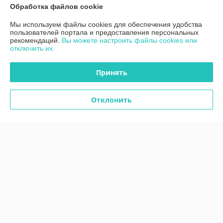
Обработка файлов cookie
Контакты
Мы используем файлы cookies для обеспечения удобства
пользователей портала и предоставления персональных
Доставка и оплата
рекомендаций.
Вы можете настроить файлы cookies или
отключить их.
График работы
Принять
Полная версия сайта
Отклонить
Политика обработки cookies
Сайт создан на платформе Deal.by
Информация для покупателя
Индивидуальный предприниматель:
ИП Дубяго Марина Аркадьевна
Минская обл. Минский район. Д.Богатырево, ул. Полесская 7,кв10