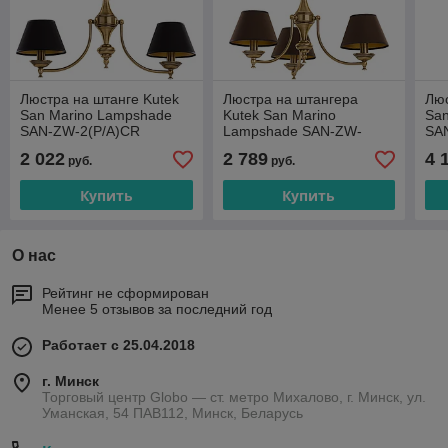
Люстра на штанге Kutek
Люстра на штангера
Люс
San Marino Lampshade
Kutek San Marino
Sa
SAN-ZW-2(P/A)CR
Lampshade SAN-ZW-
SA
3(P/A)CR
2 022
2 789
4 
руб.
руб.
Купить
Купить
О нас
Рейтинг не сформирован
Менее 5 отзывов за последний год
Работает с 25.04.2018
г. Минск
Торговый центр Globo — ст. метро Михалово, г. Минск, ул.
Уманская, 54 ПАВ112, Минск, Беларусь