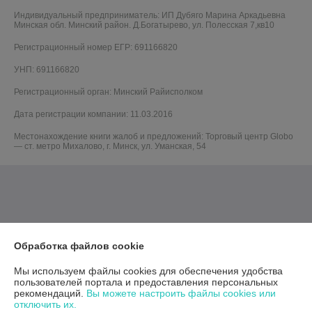
Индивидуальный предприниматель:
ИП Дубяго Марина Аркадьевна
Минская обл. Минский район. Д.Богатырево, ул. Полесская 7,кв10
Регистрационный номер ЕГР: 691166820
УНП: 691166820
Регистрационный орган: Минский Райисполком
Дата регистрации компании: 11.03.2016
Местонахождение книги жалоб и предложений: Торговый центр Globo
— ст. метро Михалово, г. Минск, ул. Уманская, 54
Обработка файлов cookie
Мы используем файлы cookies для обеспечения удобства
пользователей портала и предоставления персональных
рекомендаций.
Вы можете настроить файлы cookies или
отключить их.