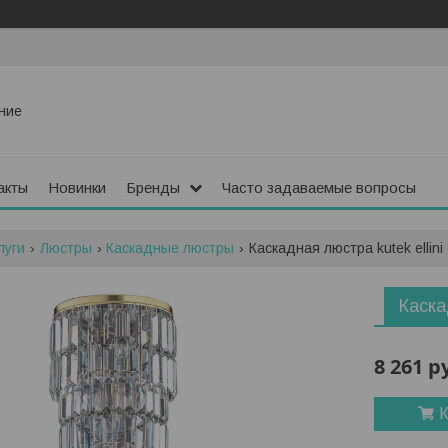
ние
акты
Новинки
Бренды
Часто задаваемые вопросы
луги
Люстры
Каскадные люстры
Каскадная люстра kutek ellini e
Каска
8 261
р
К