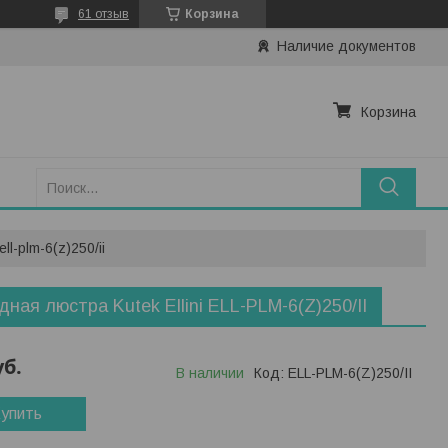
61 отзыв
Корзина
Наличие документов
Корзина
ll-plm-6(z)250/ii
дная люстра Kutek Ellini ELL-PLM-6(Z)250/II
уб.
В наличии
Код:
ELL-PLM-6(Z)250/II
упить