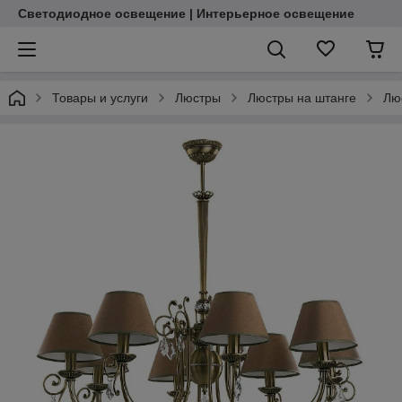
Светодиодное освещение | Интерьерное освещение
Товары и услуги
Люстры
Люстры на штанге
Лю