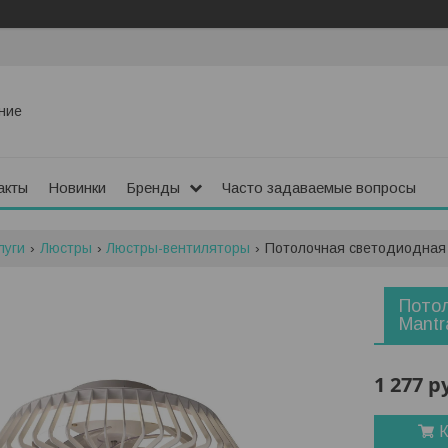
ние
акты
Новинки
Бренды
Часто задаваемые вопросы
луги
Люстры
Люстры-вентиляторы
Потолочная светодиодная 
Пото
Mantr
1 277
р
К