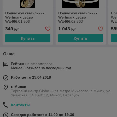
Подвесной светильник
Подвесной светильник
Под
Wertmark Letizia
Wertmark Letizia
Wer
WE466.01.306
WE466.02.303
WE
349
1 043
55
руб.
руб.
Купить
Купить
О нас
Рейтинг не сформирован
Менее 5 отзывов за последний год
Работает с 25.04.2018
г. Минск
Торговый центр Globo — ст. метро Михалово, г. Минск, ул.
Уманская, 54 ПАВ112, Минск, Беларусь
Контакты
Сегодня работает с 11:00 до 19:30