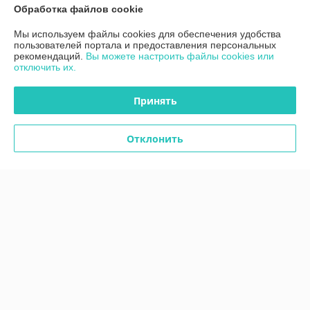
Обработка файлов cookie
Контакты
Мы используем файлы cookies для обеспечения удобства
пользователей портала и предоставления персональных
Доставка и оплата
рекомендаций.
Вы можете настроить файлы cookies или
отключить их.
График работы
Принять
Полная версия сайта
Отклонить
Политика обработки cookies
Сайт создан на платформе Deal.by
Информация для покупателя
Индивидуальный предприниматель:
ИП Дубяго Марина Аркадьевна
Минская обл. Минский район. Д.Богатырево, ул. Полесская 7,кв10