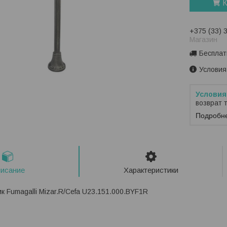
К
+375 (33) 
Магазин
Бесплат
Условия
возврат 
Подробн
исание
Характеристики
к Fumagalli Mizar.R/Cefa U23.151.000.BYF1R