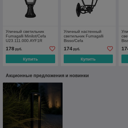
Уличный светильник
Уличный настенный
Ул
Fumagalli Minilot/Cefa
светильник Fumagalli
све
U23.111.000.AYF1R
Bisso/Cefa
Bis
U23.131.000.AYF1R
U2
178
174
17
руб.
руб.
Купить
Купить
Акционные предложения и новинки