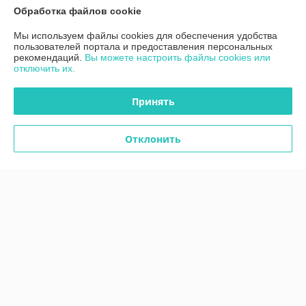
Обработка файлов cookie
О нас
Мы используем файлы cookies для обеспечения удобства
пользователей портала и предоставления персональных
Контакты
рекомендаций.
Вы можете настроить файлы cookies или
отключить их.
Доставка и оплата
Принять
График работы
Отклонить
Полная версия сайта
Политика обработки cookies
Сайт создан на платформе Deal.by
Информация для покупателя