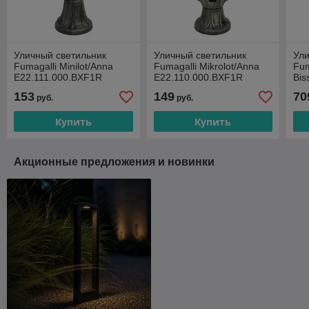
Уличный светильник
Уличный светильник
Ули
Fumagalli Minilot/Anna
Fumagalli Mikrolot/Anna
Fum
E22.111.000.BXF1R
E22.110.000.BXF1R
Bis
E2
153
149
70
руб.
руб.
Купить
Купить
Акционные предложения и новинки