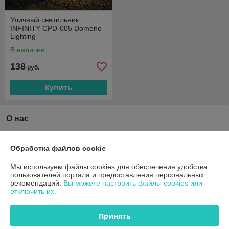
Уличный светильник
INFINITY CPD-005 Domeno
Lighting
В наличии
138
руб.
Купить
О нас
Рейтинг не сформирован
Менее 5 отзывов за последний год
Обработка файлов cookie
Работает с 25.04.2018
Мы используем файлы cookies для обеспечения удобства
пользователей портала и предоставления персональных
г. Минск
рекомендаций.
Вы можете настроить файлы cookies или
Торговый центр Globo — ст. метро Михалово, г. Минск, ул.
отключить их.
Уманская, 54 ПАВ112, Минск, Беларусь
Принять
Контакты