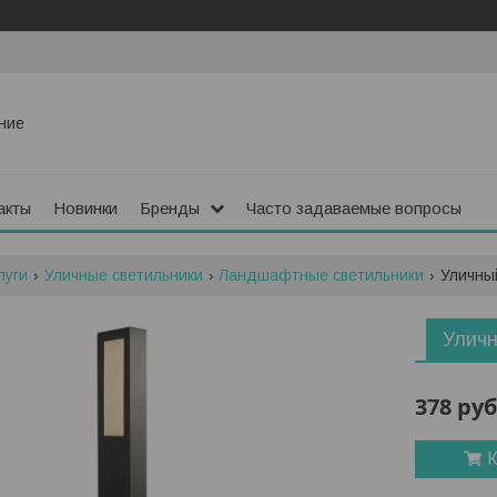
ние
акты
Новинки
Бренды
Часто задаваемые вопросы
луги
Уличные светильники
Ландшафтные светильники
Уличный
Уличн
378
руб
К