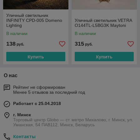
Уличный светильник
INFINITY CPD-005 Domeno
Уличный светильник VETRA
Lighting
O144TL-L5BG3K Maytoni
В наличии
В наличии
138
315
руб.
руб.
Купить
Купить
О нас
Рейтинг не сформирован
Менее 5 отзывов за последний год
Работает с 25.04.2018
г. Минск
Торговый центр Globo — ст. метро Михалово, г. Минск, ул.
Уманская, 54 ПАВ112, Минск, Беларусь
Контакты