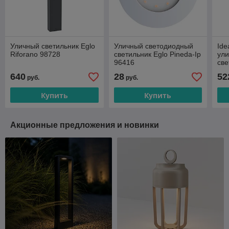
Уличный светильник Eglo
Уличный светодиодный
Ide
Riforano 98728
светильник Eglo Pineda-Ip
ул
96416
све
640
28
52
руб.
руб.
Купить
Купить
Акционные предложения и новинки