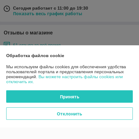
Сегодня работает с 11:00 до 19:30
Показать весь график работы
Отзывы о магазине
61 отзыва за всё время
Обработка файлов cookie
Покупатель
29.05.2026
Мы используем файлы cookies для обеспечения удобства
Отлично
пользователей портала и предоставления персональных
рекомендаций.
Вы можете настроить файлы cookies или
Сделка подтверждена через корзину
отключить их.
Принять
Ольга
01.04.2026
Отлично
Отклонить
Показать все отзывы