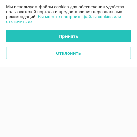
Мы используем файлы cookies для обеспечения удобства
пользователей портала и предоставления персональных
Контакты
рекомендаций.
Вы можете настроить файлы cookies или
отключить их.
Доставка и оплата
Принять
График работы
Отклонить
Полная версия сайта
Политика обработки cookies
Сайт создан на платформе Deal.by
Информация для покупателя
Индивидуальный предприниматель:
ИП Дубяго Марина Аркадьевна