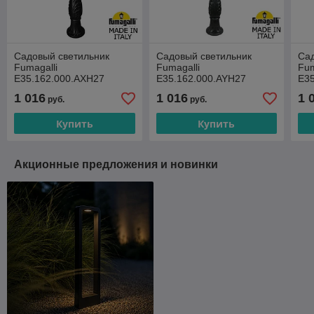
Садовый светильник
Садовый светильник
Сад
Fumagalli
Fumagalli
Fum
E35.162.000.AXH27
E35.162.000.AYH27
E3
1 016
1 016
1 
руб.
руб.
Купить
Купить
Акционные предложения и новинки