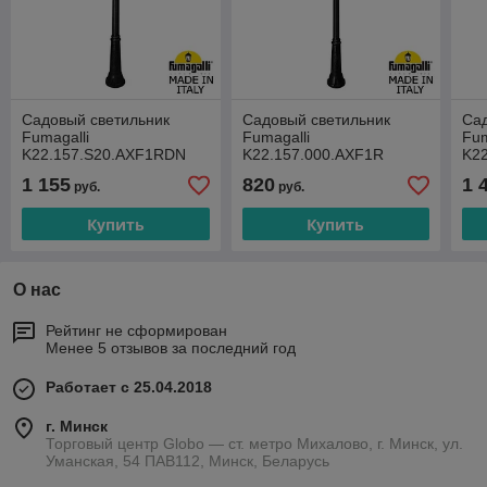
Садовый светильник
Садовый светильник
Сад
Fumagalli
Fumagalli
Fum
K22.157.S20.AXF1RDN
K22.157.000.AXF1R
K2
1 155
820
1 
руб.
руб.
Купить
Купить
О нас
Рейтинг не сформирован
Менее 5 отзывов за последний год
Работает с 25.04.2018
г. Минск
Торговый центр Globo — ст. метро Михалово, г. Минск, ул.
Уманская, 54 ПАВ112, Минск, Беларусь