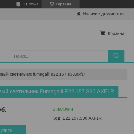
61 отзыв
Корзина
Наличие документов
Корзина
вый светильник fumagalli e22.157.s30.axf1r
ый светильник Fumagalli E22.157.S30.AXF1R
уб.
В наличии
Код:
E22.157.S30.AXF1R
упить