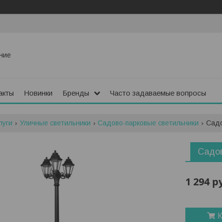
ние
акты
Новинки
Бренды
Часто задаваемые вопросы
луги
Уличные светильники
Садово-парковые светильники
Садо
Садов
1 294
р
К