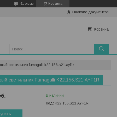
61 отзыв
Корзина
Наличие документов
Корзина
вый светильник fumagalli k22.156.s21.ayf1r
ый светильник Fumagalli K22.156.S21.AYF1R
уб.
В наличии
Код:
K22.156.S21.AYF1R
упить