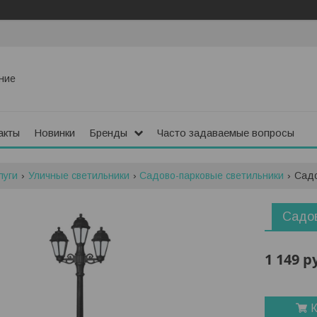
ние
акты
Новинки
Бренды
Часто задаваемые вопросы
луги
Уличные светильники
Садово-парковые светильники
Садо
Садов
1 149
р
К