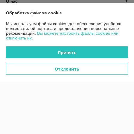
О нас
Обработка файлов cookie
Контакты
Мы используем файлы cookies для обеспечения удобства
пользователей портала и предоставления персональных
Доставка и оплата
рекомендаций.
Вы можете настроить файлы cookies или
отключить их.
График работы
Принять
Полная версия сайта
Отклонить
Политика обработки cookies
Сайт создан на платформе Deal.by
Информация для покупателя