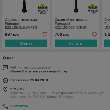
Садовый светильник
Садовый светильник
Сад
Fumagalli
Fumagalli
Fum
E22.156.S10.AXF1R
K22.156.000.AXF1R
U2
897
700
1 
руб.
руб.
Купить
Купить
О нас
Рейтинг не сформирован
Менее 5 отзывов за последний год
Работает с 25.04.2018
г. Минск
Торговый центр Globo — ст. метро Михалово, г. Минск, ул.
Уманская, 54 ПАВ112, Минск, Беларусь
Контакты