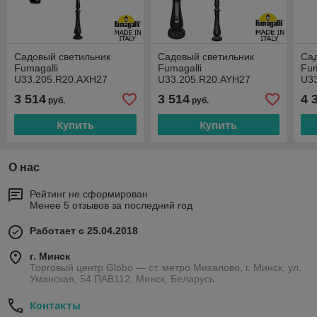
Садовый светильник
Садовый светильник
Сад
Fumagalli
Fumagalli
Fum
U33.205.R20.AXH27
U33.205.R20.AYH27
U3
3 514
3 514
4 
руб.
руб.
Купить
Купить
О нас
Рейтинг не сформирован
Менее 5 отзывов за последний год
Работает с 25.04.2018
г. Минск
Торговый центр Globo — ст. метро Михалово, г. Минск, ул.
Уманская, 54 ПАВ112, Минск, Беларусь
Контакты