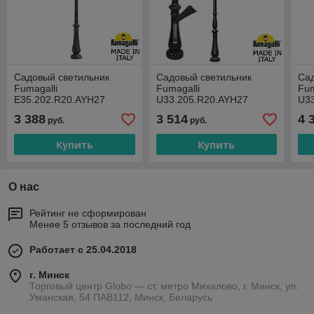
Садовый светильник
Садовый светильник
Сад
Fumagalli
Fumagalli
Fum
E35.202.R20.AYH27
U33.205.R20.AYH27
U3
3 388
3 514
4 
руб.
руб.
Купить
Купить
О нас
Рейтинг не сформирован
Менее 5 отзывов за последний год
Работает с 25.04.2018
г. Минск
Торговый центр Globo — ст. метро Михалово, г. Минск, ул.
Уманская, 54 ПАВ112, Минск, Беларусь