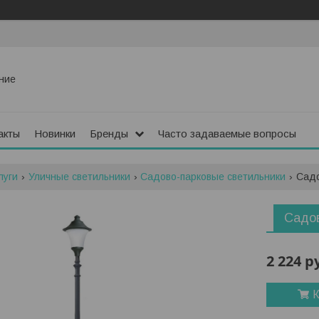
ние
акты
Новинки
Бренды
Часто задаваемые вопросы
луги
Уличные светильники
Садово-парковые светильники
Садо
Садов
2 224
р
К