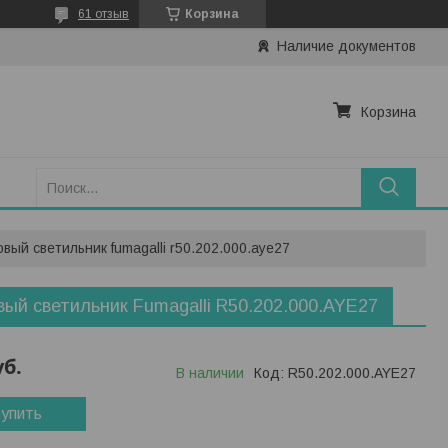
61 отзыв
Корзина
Наличие документов
Корзина
вый светильник fumagalli r50.202.000.aye27
ый светильник Fumagalli R50.202.000.AYE27
уб.
В наличии
Код:
R50.202.000.AYE27
упить