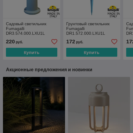
Садовый светильник
Грунтовый светильник
Сад
Fumagalli
Fumagalli
Fum
DR3.574.000.LXU1L
DR1.572.000.LXU1L
DR
220
172
17
руб.
руб.
Купить
Купить
Акционные предложения и новинки