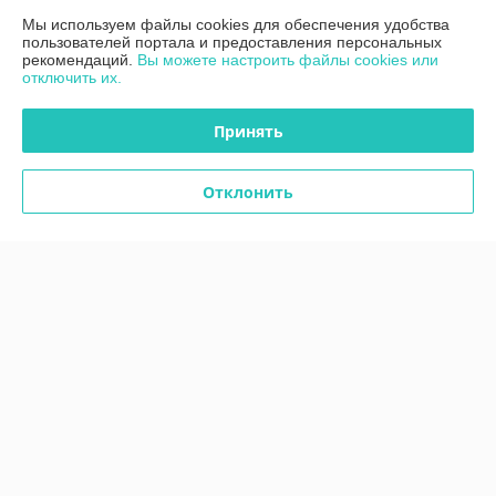
Мы используем файлы cookies для обеспечения удобства
пользователей портала и предоставления персональных
Контакты
рекомендаций.
Вы можете настроить файлы cookies или
отключить их.
Доставка и оплата
Принять
График работы
Отклонить
Полная версия сайта
Политика обработки cookies
Сайт создан на платформе Deal.by
Информация для покупателя
Индивидуальный предприниматель:
ИП Дубяго Марина Аркадьевна