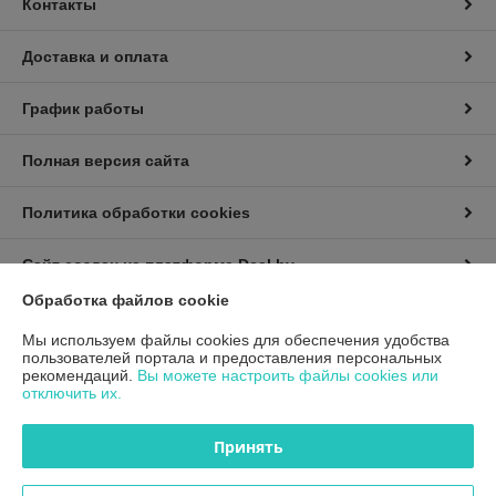
Контакты
Доставка и оплата
График работы
Полная версия сайта
Политика обработки cookies
Сайт создан на платформе Deal.by
Обработка файлов cookie
Мы используем файлы cookies для обеспечения удобства
пользователей портала и предоставления персональных
рекомендаций.
Вы можете настроить файлы cookies или
отключить их.
Информация для покупателя
Принять
Индивидуальный предприниматель:
ИП Дубяго Марина Аркадьевна
Минская обл. Минский район. Д.Богатырево, ул. Полесская 7,кв10