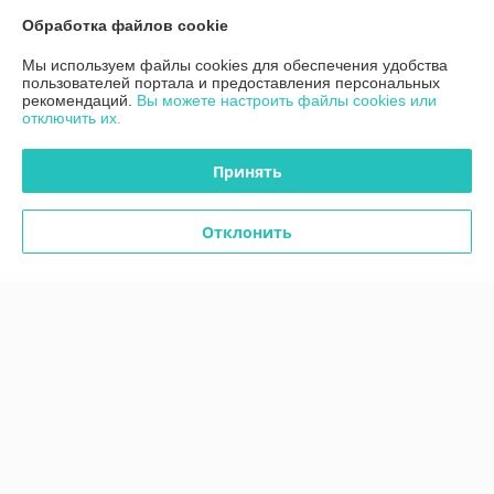
Контакты
Обработка файлов cookie
Мы используем файлы cookies для обеспечения удобства
Доставка и оплата
пользователей портала и предоставления персональных
рекомендаций.
Вы можете настроить файлы cookies или
отключить их.
График работы
Принять
Полная версия сайта
Политика обработки cookies
Отклонить
Сайт создан на платформе Deal.by
Информация для покупателя
Индивидуальный предприниматель:
ИП Дубяго Марина Аркадьевна
Минская обл. Минский район. Д.Богатырево, ул. Полесская 7,кв10