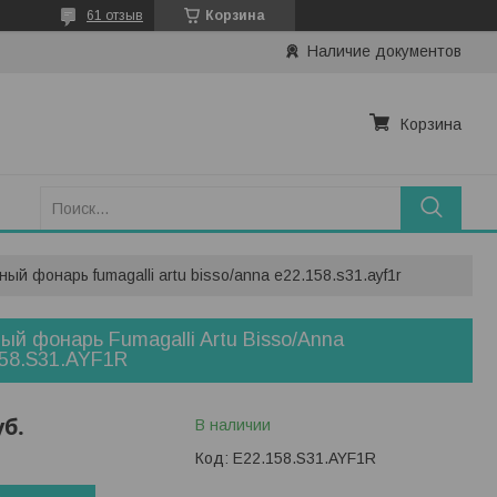
61 отзыв
Корзина
Наличие документов
Корзина
ный фонарь fumagalli artu bisso/anna e22.158.s31.ayf1r
ый фонарь Fumagalli Artu Bisso/Anna
58.S31.AYF1R
уб.
В наличии
Код:
E22.158.S31.AYF1R