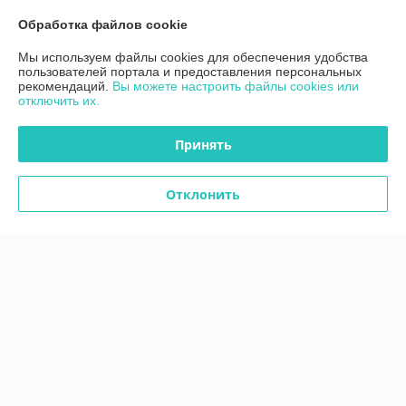
Обработка файлов cookie
Контакты
Мы используем файлы cookies для обеспечения удобства
пользователей портала и предоставления персональных
Доставка и оплата
рекомендаций.
Вы можете настроить файлы cookies или
отключить их.
График работы
Принять
Полная версия сайта
Отклонить
Политика обработки cookies
Сайт создан на платформе Deal.by
Информация для покупателя
Индивидуальный предприниматель:
ИП Дубяго Марина Аркадьевна