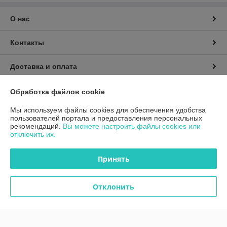
О нас
Контакты
Доставка и оплата
График работы
Обработка файлов cookie
Мы используем файлы cookies для обеспечения удобства
Полная версия сайта
пользователей портала и предоставления персональных
рекомендаций.
Вы можете настроить файлы cookies или
отключить их.
Политика обработки cookies
Принять
Сайт создан на платформе Deal.by
Отклонить