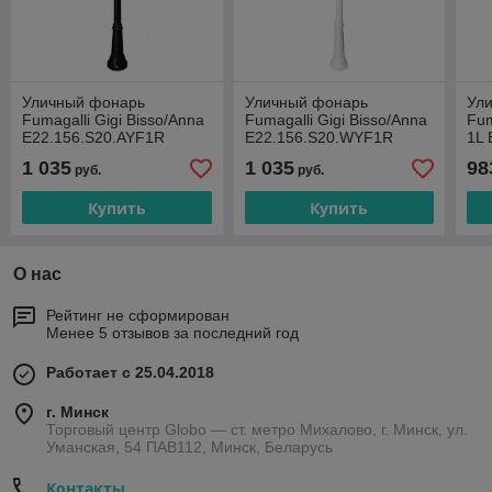
Уличный фонарь
Уличный фонарь
Ул
Fumagalli Gigi Bisso/Anna
Fumagalli Gigi Bisso/Anna
Fum
E22.156.S20.AYF1R
E22.156.S20.WYF1R
1L 
1 035
1 035
98
руб.
руб.
Купить
Купить
О нас
Рейтинг не сформирован
Менее 5 отзывов за последний год
Работает с 25.04.2018
г. Минск
Торговый центр Globo — ст. метро Михалово, г. Минск, ул.
Уманская, 54 ПАВ112, Минск, Беларусь
Контакты