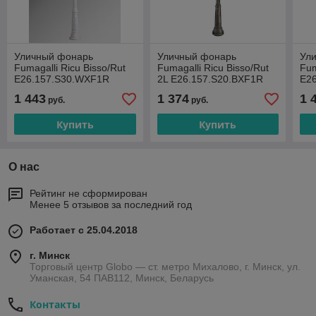
Уличный фонарь
Уличный фонарь
Ул
Fumagalli Ricu Bisso/Rut
Fumagalli Ricu Bisso/Rut
Fum
E26.157.S30.WXF1R
2L E26.157.S20.BXF1R
E2
1 443
1 374
1 
руб.
руб.
Купить
Купить
О нас
Рейтинг не сформирован
Менее 5 отзывов за последний год
Работает с 25.04.2018
г. Минск
Торговый центр Globo — ст. метро Михалово, г. Минск, ул.
Уманская, 54 ПАВ112, Минск, Беларусь
Контакты