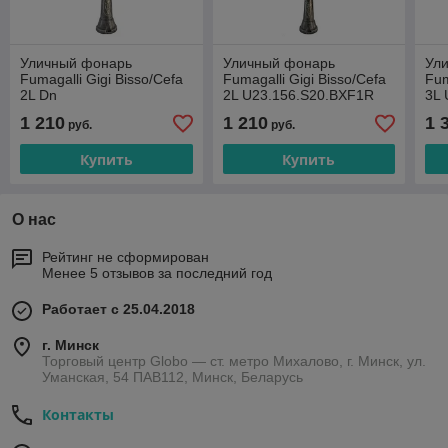
Уличный фонарь
Уличный фонарь
Ул
Fumagalli Gigi Bisso/Cefa
Fumagalli Gigi Bisso/Cefa
Fum
2L Dn
2L U23.156.S20.BXF1R
3L 
U23.156.S20.BYF1RDN
1 210
1 210
1 
руб.
руб.
Купить
Купить
О нас
Рейтинг не сформирован
Менее 5 отзывов за последний год
Работает с 25.04.2018
г. Минск
Торговый центр Globo — ст. метро Михалово, г. Минск, ул.
Уманская, 54 ПАВ112, Минск, Беларусь
Контакты