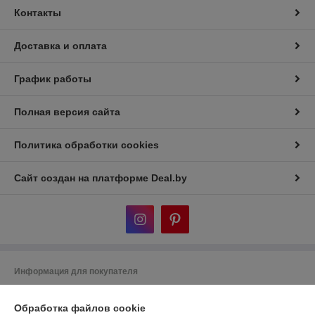
Контакты
Доставка и оплата
График работы
Полная версия сайта
Политика обработки cookies
Сайт создан на платформе Deal.by
Информация для покупателя
Индивидуальный предприниматель:
ИП Дубяго Марина Аркадьевна
Минская обл. Минский район. Д.Богатырево, ул. Полесская 7,кв10
Обработка файлов cookie