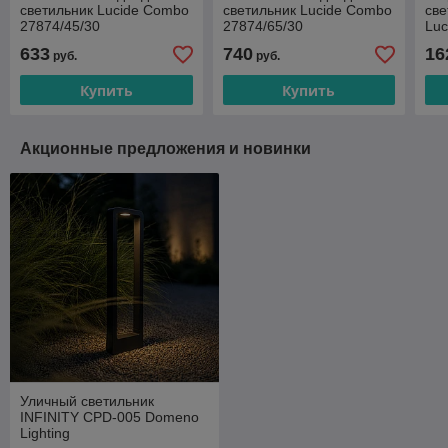
светильник Lucide Combo
светильник Lucide Combo
све
27874/45/30
27874/65/30
Luc
289
633
740
16
руб.
руб.
Купить
Купить
Акционные предложения и новинки
Уличный светильник
INFINITY CPD-005 Domeno
Lighting