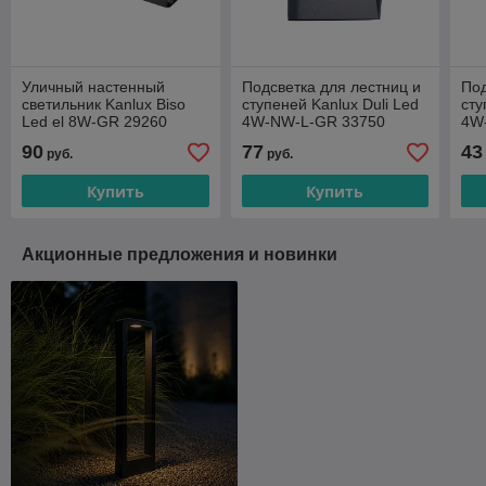
Уличный настенный
Подсветка для лестниц и
Под
светильник Kanlux Biso
ступеней Kanlux Duli Led
сту
Led el 8W-GR 29260
4W-NW-L-GR 33750
4W
90
77
43
руб.
руб.
Купить
Купить
Акционные предложения и новинки