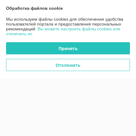
Показать весь график работы
Сегодня выходной
Обработка файлов cookie
Мы используем файлы cookies для обеспечения удобства
пользователей портала и предоставления персональных
Отзывы о магазине
рекомендаций.
Вы можете настроить файлы cookies или
отключить их.
61 отзыва за всё время
Принять
Покупатель
29.05.2026
Отлично
Отклонить
Сделка подтверждена через корзину
Ольга
01.04.2026
Отлично
Показать все отзывы
О нас