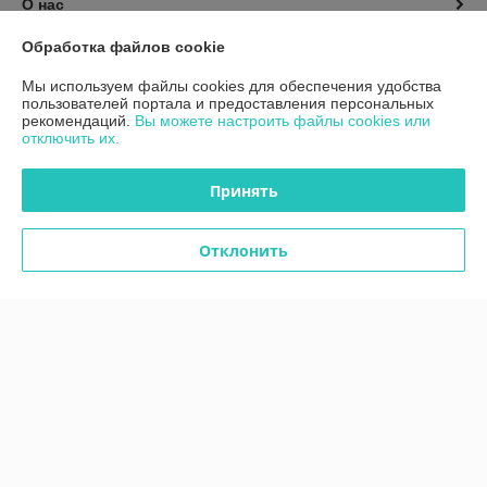
О нас
Обработка файлов cookie
Контакты
Мы используем файлы cookies для обеспечения удобства
пользователей портала и предоставления персональных
Доставка и оплата
рекомендаций.
Вы можете настроить файлы cookies или
отключить их.
График работы
Принять
Полная версия сайта
Отклонить
Политика обработки cookies
Сайт создан на платформе Deal.by
Информация для покупателя