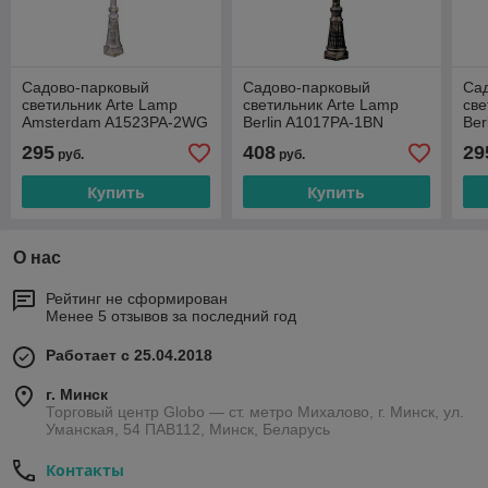
Садово-парковый
Садово-парковый
Са
светильник Arte Lamp
светильник Arte Lamp
све
Amsterdam A1523PA-2WG
Berlin A1017PA-1BN
Ber
295
408
29
руб.
руб.
Купить
Купить
О нас
Рейтинг не сформирован
Менее 5 отзывов за последний год
Работает с 25.04.2018
г. Минск
Торговый центр Globo — ст. метро Михалово, г. Минск, ул.
Уманская, 54 ПАВ112, Минск, Беларусь
Контакты