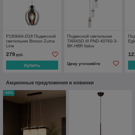
P19066A-D18 Подвесной
Подвесной светильник
Под
светильник Bresso Zuma
TARASO III PND-40760-3-
Egl
Line
BK-HBR Italux
279
12
руб.
Цену уточняйте
Купить
Акционные предложения и новинки
-50%