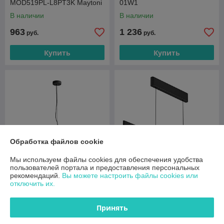
MOD519PL-L8PT3K Maytoni
01W1
В наличии
В наличии
963
1 236
руб.
руб.
Купить
Купить
Обработка файлов cookie
Мы используем файлы cookies для обеспечения удобства
пользователей портала и предоставления персональных
рекомендаций.
Вы можете настроить файлы cookies или
отключить их.
Подвесной светильник
Подвесной линейный
BASIC TEXTURE
светодиодный светильник
MOD461PL-L5W3K Maytoni
Maytoni Ephoria P109PL-
Принять
36W2.7-6K-B
В наличии
В наличии