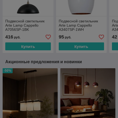
Подвесной светильник
Подвесной светильник
Под
Arte Lamp Cappello
Arte Lamp Cappello
Art
A7056SP-1BK
A3407SP-1WH
A3
416
95
42
руб.
руб.
Купить
Купить
Акционные предложения и новинки
-50%