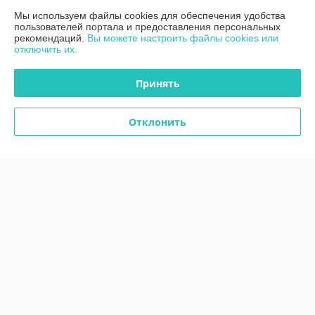
Мы используем файлы cookies для обеспечения удобства
966
786
руб.
руб.
пользователей портала и предоставления персональных
рекомендаций.
Вы можете настроить файлы cookies или
Купить
Купить
отключить их.
Принять
Отклонить
Подвесной светильник
SOOL бежевый 1221
Подвесной светильник
Luminex
SPACE черный 988 Luminex
В наличии
В наличии
123
756
руб.
руб.