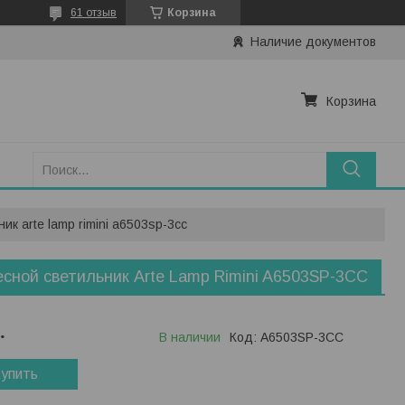
61 отзыв
Корзина
Наличие документов
Корзина
к arte lamp rimini a6503sp-3cc
сной светильник Arte Lamp Rimini A6503SP-3CC
.
В наличии
Код:
A6503SP-3CC
упить