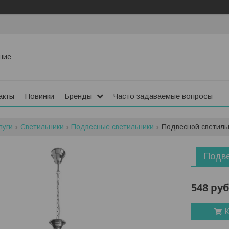
ние
акты
Новинки
Бренды
Часто задаваемые вопросы
луги
Светильники
Подвесные светильники
Подвесной светильни
Подве
548
руб
К