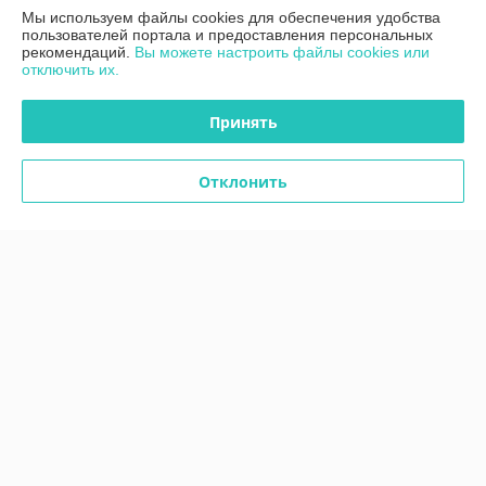
Мы используем файлы cookies для обеспечения удобства
963
1 236
руб.
руб.
пользователей портала и предоставления персональных
рекомендаций.
Вы можете настроить файлы cookies или
Купить
Купить
отключить их.
Принять
Отклонить
Подвесной светильник
Подвесной линейный
BASIC TEXTURE
светодиодный светильник
MOD461PL-L5W3K Maytoni
Maytoni Ephoria P109PL-
36W2.7-6K-B
В наличии
В наличии
627
2 055
руб.
руб.