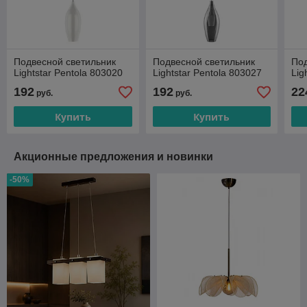
Подвесной светильник
Подвесной светильник
Под
Lightstar Pentola 803020
Lightstar Pentola 803027
Lig
192
192
22
руб.
руб.
Купить
Купить
Акционные предложения и новинки
-50%